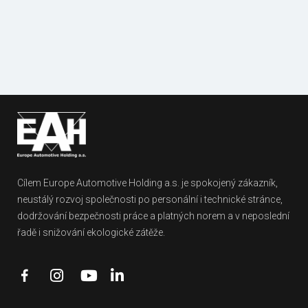
Fotogalerie
Dokumenty
referencí
ke stažení
Cílem Europe Automotive Holding a.s. je spokojený zákazník,
neustálý rozvoj společnosti po personální i technické stránce,
dodržování bezpečnosti práce a platných norem a v neposlední
řadě i snižování ekologické zátěže.