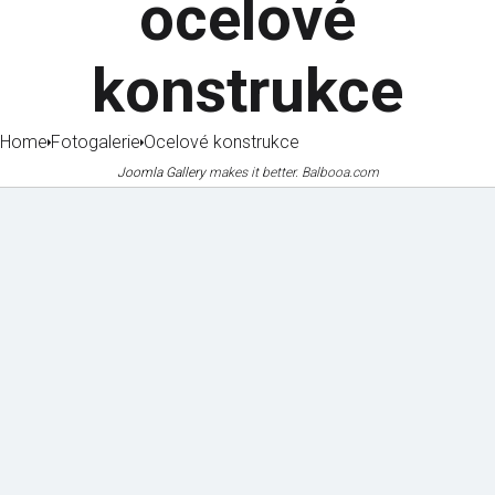
ocelové
konstrukce
Home
Fotogalerie
Ocelové konstrukce
Joomla Gallery
makes it better. Balbooa.com
Mechanizace
Certifikáty
a vybavení
a osvědčení