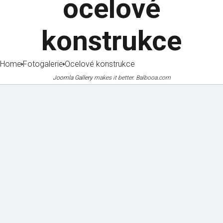
ocelové
konstrukce
Home
Fotogalerie
Ocelové konstrukce
Joomla Gallery
makes it better. Balbooa.com
Mechanizace
Certifikáty
a vybavení
a osvědčení