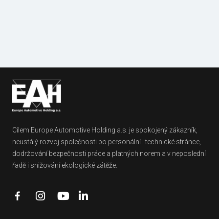
Fotogalerie
Dokumenty
referencí
ke stažení
Cílem Europe Automotive Holding a.s. je spokojený zákazník,
neustálý rozvoj společnosti po personální i technické stránce,
dodržování bezpečnosti práce a platných norem a v neposlední
řadě i snižování ekologické zátěže.