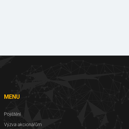
e
Dokumenty
ke stažení
MENU
Pojištění
Výzva akcionářům