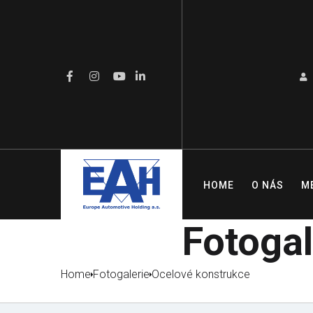
HOME
O NÁS
M
Fotogal
Home
Fotogalerie
Ocelové konstrukce