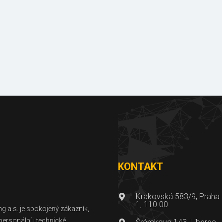
Certifikáty
Fotogaleri
a osvědčení
referencí
KONTAKT
Krakovská 583/9, Praha
1, 110 00
g a.s. je spokojený zákazník,
personální i technické