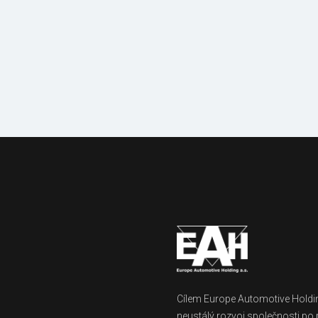
Mechanizace
a vybavení
Cílem Europe Automotive Holdin
neustálý rozvoj společnosti po 