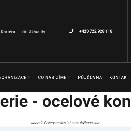
+420 722 928 118
Kariéra
Aktuality
ECHANIZACE
CO NABÍZÍME
PŮJČOVNA
KONTAKT
erie - ocelové ko
Joomla Gallery
makes it better. Balbooa.com