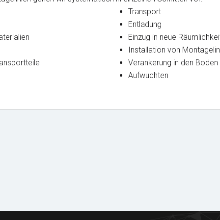
Transport
Entladung
terialien
Einzug in neue Räumlichkei
Installation von Montagel
ansportteile
Verankerung in den Boden
Aufwuchten
Lizenzen
Fotogalerie
und Bescheinigungen
der Referenzen