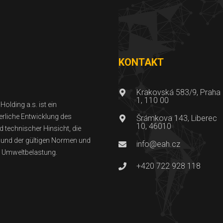
KONTAKT
Krakovská 583/9, Praha
1, 110 00
olding a.s. ist ein
ierliche Entwicklung des
Šrámkova 143, Liberec
10, 46010
 technischer Hinsicht, die
t und der gültigen Normen und
info@eah.cz
er Umweltbelastung.
+420 722 928 118