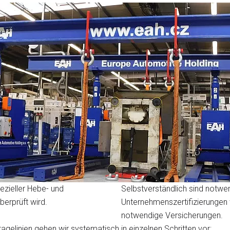
zieller Hebe- und
Selbstverständlich sind notw
berprüft wird.
Unternehmenszertifizierunge
notwendige Versicherungen.
elinien gehen wir systematisch in einzelnen Schritten vor: