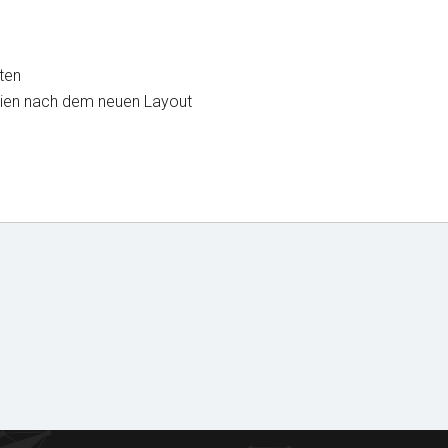
ten
inien nach dem neuen Layout
Dokumente
zum Herunterladen