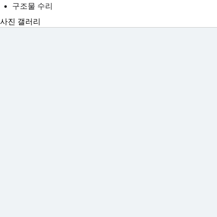
구조물 수리
사진 갤러리
기계화
인증서
및 장비
및 인증서
사진 갤러리
문서
참조
다운로드