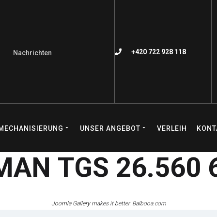
+420 722 928 118
Nachrichten
MECHANISIERUNG
UNSER ANGEBOT
VERLEIH
KONT
 MAN TGS 26.560 
Joomla Gallery
makes it better. Balbooa.com