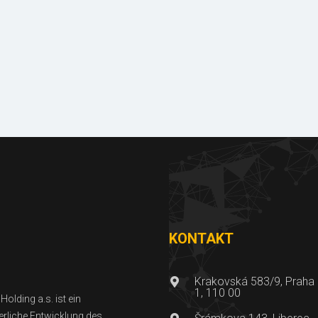
Lizenzen
Fotogalerie
und Bescheinigungen
der Referenzen
KONTAKT
Krakovská 583/9, Praha
1, 110 00
olding a.s. ist ein
ierliche Entwicklung des