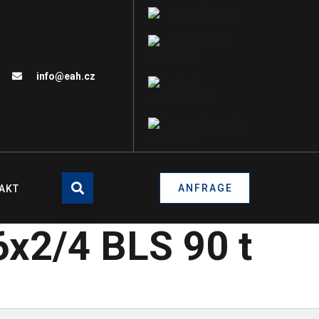
info@eah.cz
ANFRAGE
AKT
6x2/4 BLS 90 t