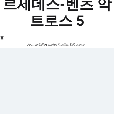
르세데스-벤츠 악
트로스 5
홈
Joomla Gallery
makes it better. Balbooa.com
기계화
인증서
및 장비
및 인증서