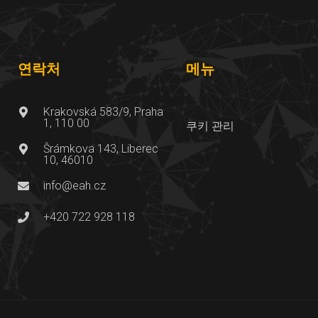
연락처
메뉴
Krakovská 583/9, Praha
1, 110 00
쿠키 관리
Šrámkova 143, Liberec
10, 46010
info@eah.cz
+420 722 928 118