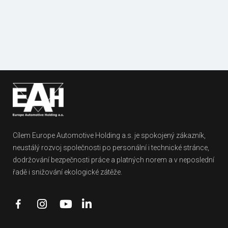
Fotogalerie
Dokumenty
referencí
ke stažení
Cílem Europe Automotive Holding a.s. je spokojený zákazník,
neustálý rozvoj společnosti po personální i technické stránce,
dodržování bezpečnosti práce a platných norem a v neposlední
řadě i snižování ekologické zátěže.