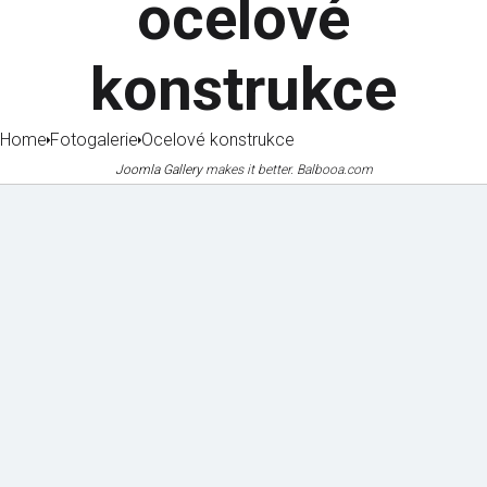
ocelové
konstrukce
Home
Fotogalerie
Ocelové konstrukce
Joomla Gallery
makes it better. Balbooa.com
Mechanizace
Certifikáty
a vybavení
a osvědčení