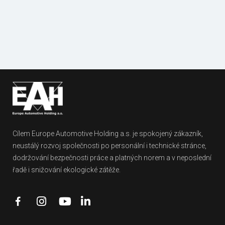
Fotogalerie
Dokumenty
referencí
ke stažení
Cílem Europe Automotive Holding a.s. je spokojený zákazník,
neustálý rozvoj společnosti po personální i technické stránce,
dodržování bezpečnosti práce a platných norem a v neposlední
řadě i snižování ekologické zátěže.