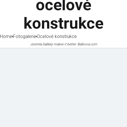
ocelové
konstrukce
Home
Fotogalerie
Ocelové konstrukce
Joomla Gallery
makes it better. Balbooa.com
Mechanizace
Certifikáty
a vybavení
a osvědčení