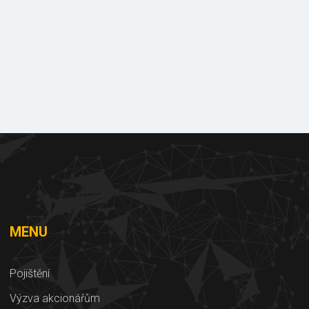
e
Dokumenty
ke stažení
MENU
Pojištění
Výzva akcionářům