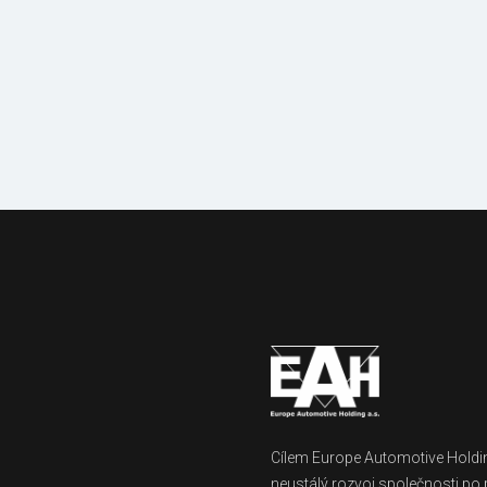
Mechanizace
a vybavení
Cílem Europe Automotive Holdin
neustálý rozvoj společnosti po 