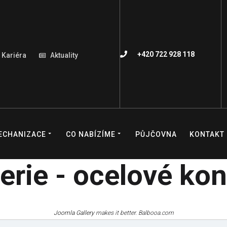
+420 722 928 118
Kariéra
Aktuality
ECHANIZACE
CO NABÍZÍME
PŮJČOVNA
KONTAKT
erie - ocelové ko
Joomla Gallery
makes it better. Balbooa.com