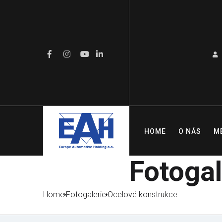
HOME
O NÁS
M
Fotogal
Home
Fotogalerie
Ocelové konstrukce