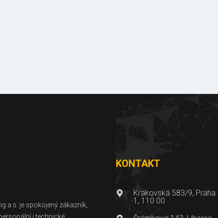
Certifikáty
Fotogaleri
a osvědčení
referencí
KONTAKT
Krakovská 583/9, Praha
1, 110 00
g a.s. je spokojený zákazník,
personální i technické