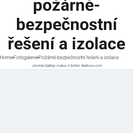
požárně-
bezpečnostní
řešení a izolace
Home
Fotogalerie
Požárně-bezpečnostní řešení a izolace
Joomla Gallery
makes it better. Balbooa.com
Mechanizace
Certifikáty
a vybavení
a osvědčení