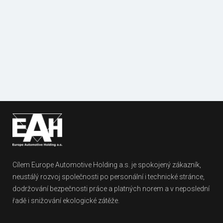
Fotogalerie
Dokumenty
referencí
ke stažení
Cílem Europe Automotive Holding a.s. je spokojený zákazník,
neustálý rozvoj společnosti po personální i technické stránce,
dodržování bezpečnosti práce a platných norem a v neposlední
řadě i snižování ekologické zátěže.