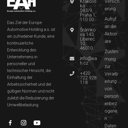
Krakovs
Versich
ká
erung
583/9,
Praha 1,
Aufruf
110 00
Das Ziel der Europe
an die
Automotive Holding a.s. ist
Šrámko
Aktion
va 143,
ein zufriedener Kunde, eine
Liberec
äre
kontinuierliche
10,
46010
Entwicklung des
Zustim
Unternehmens in
info@ea
mung
h.cz
personeller und
zur
technischer Hinsicht, die
+420
Verarb
Einhaltung der
722 928
eitung
118
Arbeitssicherheit und der
von
gültigen Normen und nicht
person
zuletzt die Reduzierung der
enbez
Umweltbelastung.
ogene
n
Daten