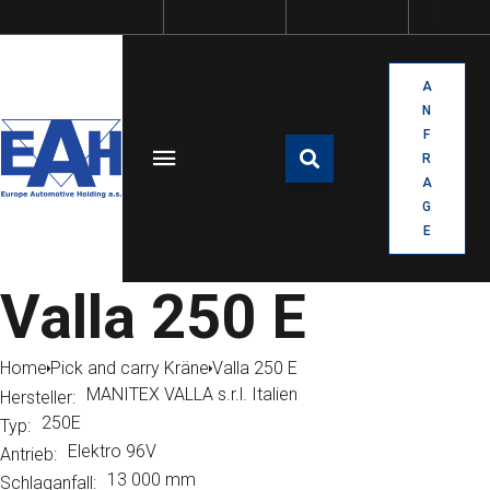
A
N
F
R
A
G
E
Valla 250 E
Home
Pick and carry Kräne
Valla 250 E
MANITEX VALLA s.r.l. Italien
Hersteller:
250E
Typ:
Elektro 96V
Antrieb:
13 000 mm
Schlaganfall: