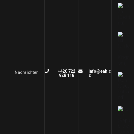
+420 722
info@eah.c
Nachrichten
928 118
z